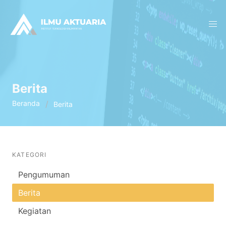
Berita
Beranda
Berita
KATEGORI
Pengumuman
Berita
Kegiatan