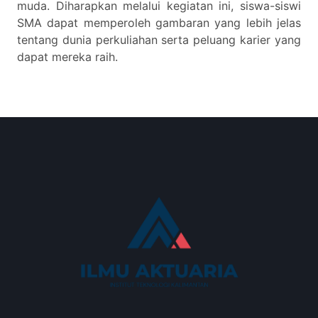
muda. Diharapkan melalui kegiatan ini, siswa-siswi
SMA dapat memperoleh gambaran yang lebih jelas
tentang dunia perkuliahan serta peluang karier yang
dapat mereka raih.