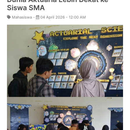
Siswa SMA
Mahasiswa -
04 April 2026 - 12:00 AM